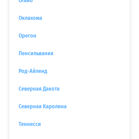
Огайо
Оклахома
Орегон
Пенсильвания
Род-Айленд
Северная Дакота
Северная Каролина
Теннесси