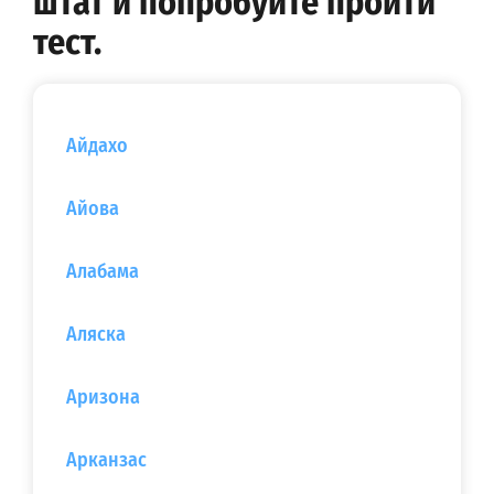
штат и попробуйте пройти
тест.
Айдахо
Айова
Алабама
Аляска
Аризона
Арканзас