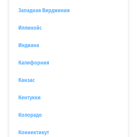
Западная Вирджиния
Иллинойс
Индиана
Калифорния
Канзас
Кентукки
Колорадо
Коннектикут