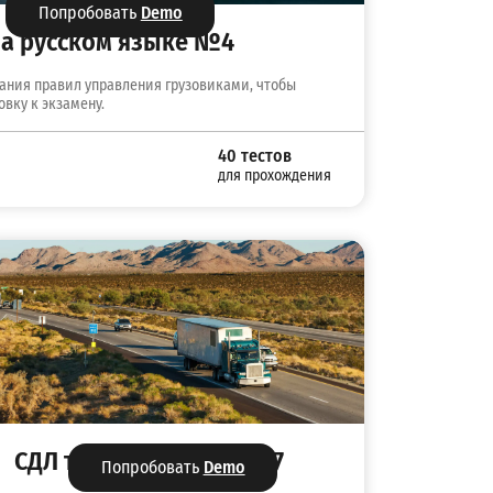
Попробовать
Demo
 на русском языке №4
нания правил управления грузовиками, чтобы
овку к экзамену.
40 тестов
для прохождения
СДЛ тест на русском №7
Попробовать
Demo