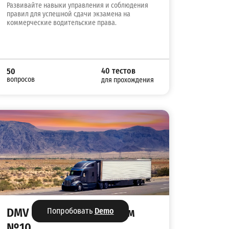
Развивайте навыки управления и соблюдения
правил для успешной сдачи экзамена на
коммерческие водительские права.
40 тестов
50
вопросов
для прохождения
DMV CDL тест на русском
Попробовать
Demo
№10