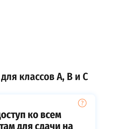
для классов A, B и C
оступ ко всем
там для сдачи на