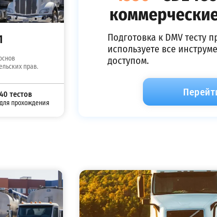
коммерческие
Подготовка к DMV тесту п
1
используете все инструм
основ
доступом.
ельских прав.
Перейт
40 тестов
для прохождения