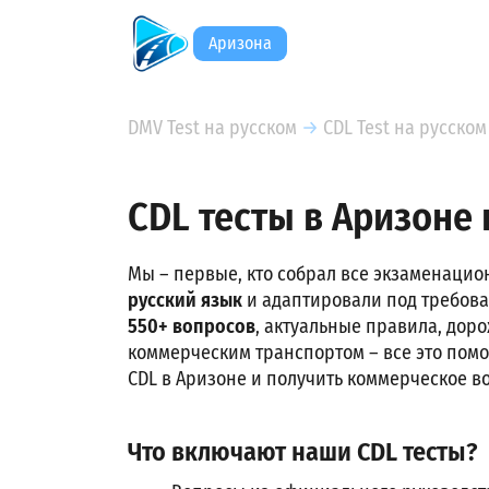
Аризона
DMV Test на русском
→
CDL Test на русском
CDL тесты в Аризоне
Мы – первые, кто собрал все экзаменаци
русский язык
и адаптировали под требов
550+ вопросов
, актуальные правила, дор
коммерческим транспортом – все это помо
CDL в Аризоне и получить коммерческое в
Что включают наши CDL тесты?