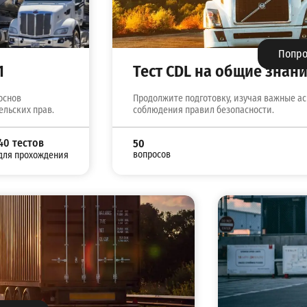
Попр
1
Тест CDL на общие знан
основ
Продолжите подготовку, изучая важные а
ельских прав.
соблюдения правил безопасности.
40 тестов
50
вопросов
для прохождения