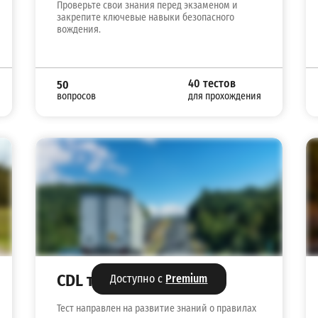
Проверьте свои знания перед экзаменом и
закрепите ключевые навыки безопасного
вождения.
40 тестов
50
вопросов
для прохождения
CDL тест на права №12
Доступно с
Premium
Тест направлен на развитие знаний о правилах