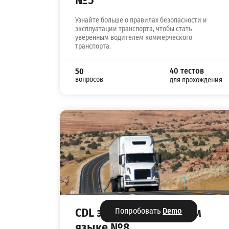
№5
Узнайте больше о правилах безопасности и
эксплуатации транспорта, чтобы стать
уверенным водителем коммерческого
транспорта.
40 тестов
50
вопросов
для прохождения
CDL экзамен на русском
Попробовать
Demo
языке №8