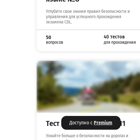
Углубите свои знания правил безопасности и
управления для успешного прохождения
экзамена CDL.
40 тестов
50
вопросов
для прохождения
Тест CDL на русском №11
Доступно с
Premium
Узнайте больше о безопасности на дорогах и