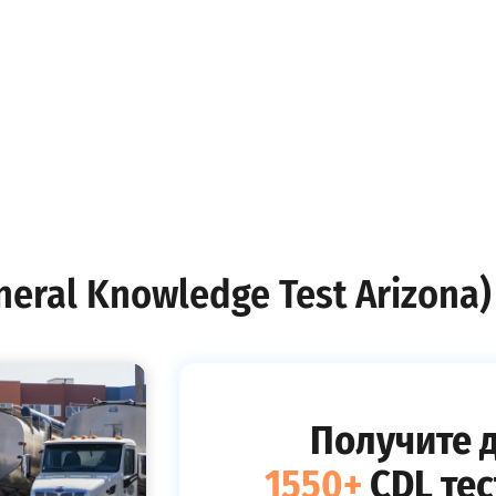
ral Knowledge Test Arizona) 
Получите д
1550+
CDL тес