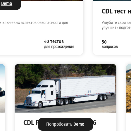
ь
Demo
CDL тест
и ключевых аспектов безопасности для
Углубите свои з
улучшить подгот
40 тестов
50
вопросов
для прохождения
CDL Prep на русском №6
Попробовать
Demo