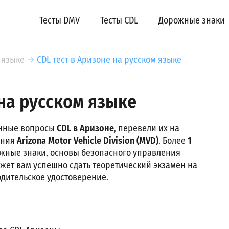
Тесты DMV
Тесты CDL
Дорожные знаки
 языке
→
CDL тест в Аризоне на русском языке
 на русском языке
онные вопросы
CDL в Аризоне
, перевели их на
ания
Arizona Motor Vehicle Division (MVD)
. Более
1
ожные знаки, основы безопасного управления
жет вам успешно сдать теоретический экзамен на
одительское удостоверение.