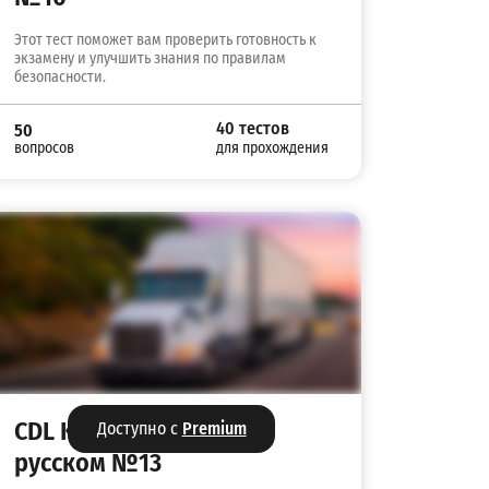
Этот тест поможет вам проверить готовность к
экзамену и улучшить знания по правилам
безопасности.
40 тестов
50
вопросов
для прохождения
CDL Knowledge Test на
Доступно с
Premium
русском №13