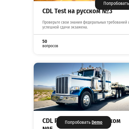
Попробоват
CDL Test на русском №3
Проверьте свои знания федеральных требований 
успешной сдачи экзамена.
50
вопросов
CDL Permit Test на русском
Попробовать
Demo