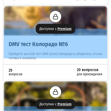
Доступно с
Premium
DMV тест Колорадо №6
Пройдите шестой тест DMV штата Колорадо и убедитесь, что вы
готовы к экзамену.
20 вопросов
25
вопросов
для прохождения
Доступно с
Premium