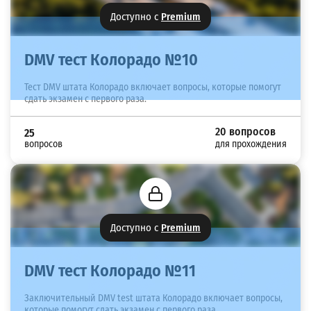
Доступно с
Premium
DMV тест Колорадо №10
Тест DMV штата Колорадо включает вопросы, которые помогут
сдать экзамен с первого раза.
20 вопросов
25
вопросов
для прохождения
Доступно с
Premium
DMV тест Колорадо №11
Заключительный DMV test штата Колорадо включает вопросы,
которые помогут сдать экзамен с первого раза.