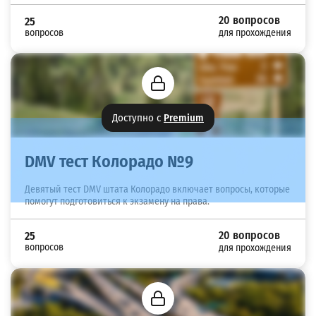
20 вопросов
25
вопросов
для прохождения
Доступно с
Premium
DMV тест Колорадо №9
Девятый тест DMV штата Колорадо включает вопросы, которые
помогут подготовиться к экзамену на права.
20 вопросов
25
вопросов
для прохождения