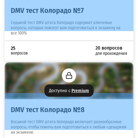
DMV тест Колорадо №7
Седьмой тест DMV штата Колорадо содержит ключевые
вопросы, которые помогут вам подготовиться к экзамену на
все 100%
20 вопросов
25
вопросов
для прохождения
Доступно с
Premium
DMV тест Колорадо №8
Восьмой тест DMV штата Колорадо включает разнообразные
вопросы, чтобы помочь вам подготовиться к любым сценариям
на экзамене.