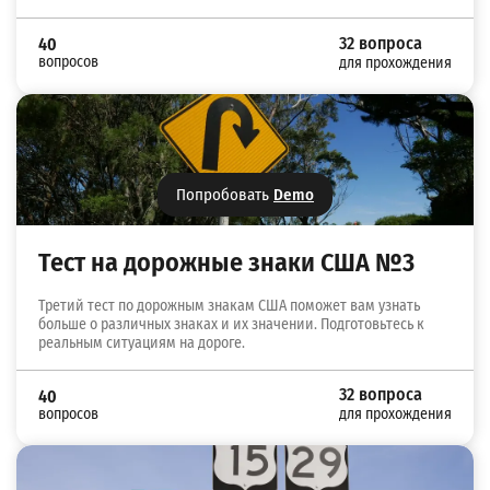
32 вопроса
40
вопросов
для прохождения
Попробовать
Demo
Тест на дорожные знаки США №3
Третий тест по дорожным знакам США поможет вам узнать
больше о различных знаках и их значении. Подготовьтесь к
реальным ситуациям на дороге.
32 вопроса
40
вопросов
для прохождения