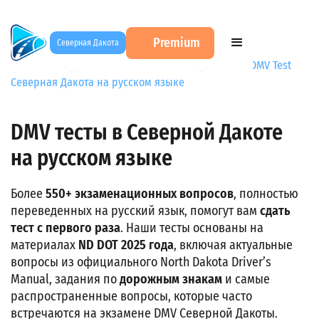
Premium
Северная Дакота
DMV Test на русском
→
DMV тесты на русском
→
DMV Test
Северная Дакота на русском языке
DMV тесты в Северной Дакоте
на русском языке
Более
550+ экзаменационных вопросов
, полностью
переведенных на русский язык, помогут вам
сдать
тест с первого раза
. Наши тесты основаны на
материалах
ND DOT 2025 года
, включая актуальные
вопросы из официального North Dakota Driver’s
Manual, задания по
дорожным знакам
и самые
распространенные вопросы, которые часто
встречаются на экзамене DMV Северной Дакоты.