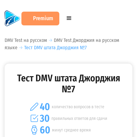
Premium
DMV Test на русском
→
DMV Test Джорджия на русском
языке
→
Тест DMV штата Джорджия №7
Тест DMV штата Джорджия
№7
40
количество вопросов в тесте
30
правильных ответов для сдачи
60
минут среднее время