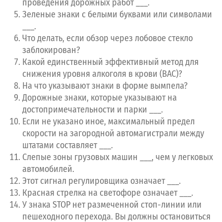
проведения дорожных работ ___.
Сдайте тест DMV с первого раза
Зеленые знаки с белыми буквами или символами
___.
Пройдите бесплатный тест
Что делать, если обзор через лобовое стекло
Откройте
Premium
доступ
заблокирован?
Изучите справочники для Вашего штата
Какой единственный эффективный метод для
снижения уровня алкоголя в крови (BAC)?
На что указывают знаки в форме вымпела?
Перейти на Premium
Дорожные знаки, которые указывают на
достопримечательности и парки ___.
Если не указано иное, максимальный предел
скорости на загородной автомагистрали между
штатами составляет ___.
Слепые зоны грузовых машин ___, чем у легковых
автомобилей.
Этот сигнал регулировщика означает ___.
Красная стрелка на светофоре означает ___.
У знака STOP нет размеченной стоп-линии или
пешеходного перехода. Вы должны остановиться