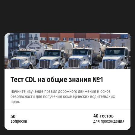
Knowledge Test Alabama) для
классов A, B и C
Тест CDL на общие знания №1
Начните изучение правил дорожного движения и основ
безопасности для получения коммерческих водительских
прав.
40 тестов
50
вопросов
для прохождения