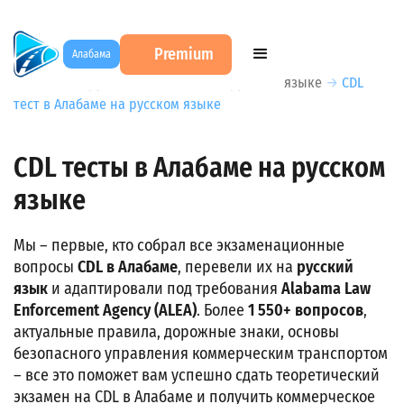
Premium
Алабама
DMV Test на русском
→
CDL Test на русском языке
→
CDL
тест в Алабаме на русском языке
CDL тесты в Алабаме на русском
языке
Мы – первые, кто собрал все экзаменационные
вопросы
CDL в Алабаме
, перевели их на
русский
язык
и адаптировали под требования
Alabama Law
Enforcement Agency (ALEA)
. Более
1 550+ вопросов
,
актуальные правила, дорожные знаки, основы
безопасного управления коммерческим транспортом
– все это поможет вам успешно сдать теоретический
экзамен на CDL в Алабаме и получить коммерческое