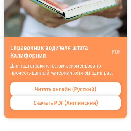
Справочник водителя штата
PDF
Калифорния
Для подготовки к тестам рекомендовано
прочесть данный материал хотя бы один раз.
Читать онлайн (Русский)
Скачать PDF (Английский)