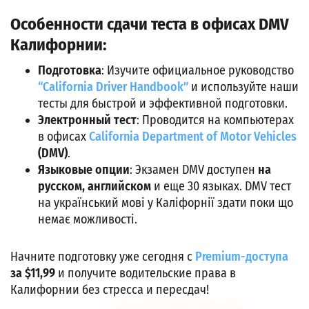
Особенности сдачи теста в офисах DMV
Калифорнии:
Подготовка
: Изучите официальное руководство
“California Driver Handbook”
и используйте наши
тесты для быстрой и эффективной подготовки.
Электронный тест
: Проводится на компьютерах
в офисах
California Department of Motor Vehicles
(DMV)
.
Языковые опции
: Экзамен DMV доступен
на
русском, английском
и еще 30 языках. DMV тест
на український мові у Каліфорнії здати поки що
немає можливості.
Начните подготовку уже сегодня с
Premium-доступа
за $11,99
и получите водительские права в
Калифорнии без стресса и пересдач!