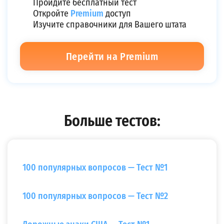
Пройдите бесплатный тест
Сдайте тест DMV с первого раза
Откройте
Premium
доступ
Изучите справочники для Вашего штата
Пройдите бесплатный тест
Откройте
Premium
доступ
Перейти на Premium
Изучите справочники для Вашего штата
Перейти на Premium
Больше тестов:
100 популярных вопросов — Тест №1
100 популярных вопросов — Тест №2