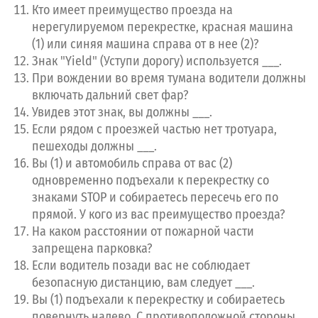
Кто имеет преимущество проезда на
Откройте
Premium
доступ
нерегулируемом перекрестке, красная машина
Изучите справочники для Вашего штата
(1) или синяя машина справа от в нее (2)?
Знак "Yield" (Уступи дорогу) используется ___.
Перейти на Premium
При вождении во время тумана водители должны
включать дальний свет фар?
Увидев этот знак, вы должны ___.
Если рядом с проезжей частью нет тротуара,
пешеходы должны ___.
Вы (1) и автомобиль справа от вас (2)
одновременно подъехали к перекрестку со
знаками STOP и собираетесь пересечь его по
прямой. У кого из вас преимущество проезда?
На каком расстоянии от пожарной части
запрещена парковка?
Если водитель позади вас не соблюдает
безопасную дистанцию, вам следует ___.
Вы (1) подъехали к перекрестку и собираетесь
повернуть налево. С противоположной стороны