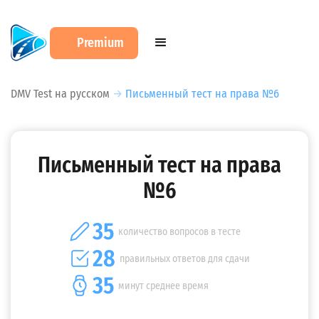
Premium
DMV Test на русском
→
Письменный тест на права №6
Письменный тест на права
№6
35
количество вопросов в тесте
28
правильных ответов для сдачи
35
минут среднее время