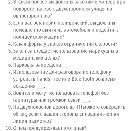
В какой полосе вы должны закончить маневр при
повороте налево с двухсторонней улицы на
одностороннюю?
Если вас остановил полицейский, вы должны
немедленно выйти из автомобиля и подойти к
полицейской машине?
Какая форма у знаков ограничения скорости?
Закон запрещает использование марихуаны в
Нашли ошибку?
медицинских целях?
Парковка запрещена ___.
Начать заново
Использование для разговора по телефону
устройств Hands-free или Blue Tooth во время
вождения ___.
Номер вопроса
Водители могут использовать телефон без
гарнитуры или громкой связи ___.
На двухполосной дороге вы (1) можете совершить
обгон, если с вашей стороны сплошная желтая
Сдайте тест DMV с первого раза
линия разметки?
О чем предупреждает этот знак?
Пройдите бесплатный тест