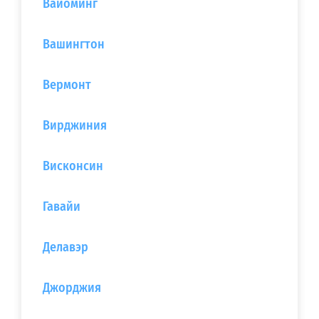
Вайоминг
Вашингтон
Вермонт
Вирджиния
Висконсин
Гавайи
Делавэр
Джорджия