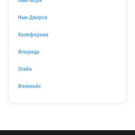
Нью-Йорк
Нью-Джерси‎
Калифорния
Флорида
Огайо
Иллинойс