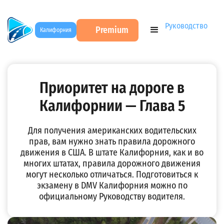
DMV Test на русском
→
Учебники ПДД США
→
Руководство
Premium
Калифорния
водителя штата Калифорния. Глава 5
Приоритет на дороге в
Калифорнии — Глава 5
Для получения американских водительских
прав, вам нужно знать правила дорожного
движения в США. В штате Калифорния, как и во
многих штатах, правила дорожного движения
могут несколько отличаться. Подготовиться к
экзамену в DMV Калифорния можно по
официальному Руководству водителя.