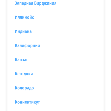
Западная Вирджиния
Иллинойс
Индиана
Калифорния
Канзас
Кентукки
Колорадо
Коннектикут