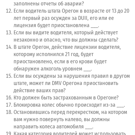
заполнены отчеты об аварии?
Сдайте тест DMV с первого раза
Если водитель штата Орегон в возрасте от 13 до 20
лет первый раз осужден за DUII, его или ее
Пройдите бесплатный тест
лицензия будет приостановлена ___.
Откройте
Premium
доступ
Если вы видите водителя, который действует
Изучите справочники для Вашего штата
незаконно и опасно, что вы должны сделать?
В штате Орегон, действие лицензии водителя,
Перейти на Premium
которому исполнился 21 год, будет
приостановлено, если в его крови будет
обнаружен алкоголь уровнем ___.
Если вы осуждены за нарушения правил в другом
штате, может ли DMV Орегона приостановить
действие ваших прав?
Кто должен быть застрахованным в Орегоне?
Блокировка колес обычно происходит из-за ___.
Остановившись перед перекрестком, на котором
вам нужно повернуть налево, вы должны
направить колеса автомобиля ___.
Какая категория водителей может использовать