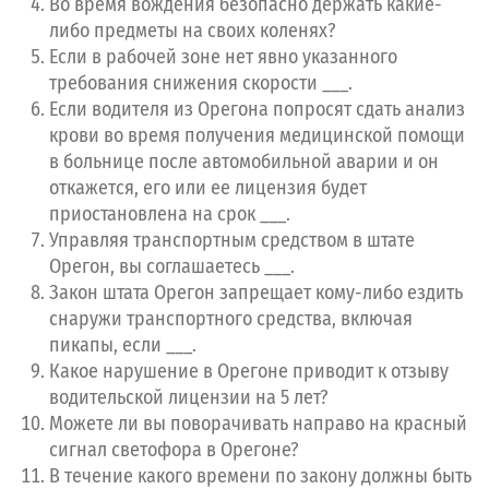
Во время вождения безопасно держать какие-
либо предметы на своих коленях?
Если в рабочей зоне нет явно указанного
требования снижения скорости ___.
Если водителя из Орегона попросят сдать анализ
крови во время получения медицинской помощи
Нашли ошибку?
в больнице после автомобильной аварии и он
откажется, его или ее лицензия будет
Вернуться ко всем тестам
приостановлена на срок ___.
Управляя транспортным средством в штате
Начать заново
Орегон, вы соглашаетесь ___.
Закон штата Орегон запрещает кому-либо ездить
снаружи транспортного средства, включая
Номер вопроса
пикапы, если ___.
Какое нарушение в Орегоне приводит к отзыву
0
Неверно (5 максимум)
0
Верно
1
водительской лицензии на 5 лет?
2
3
4
5
6
7
8
9
10
11
12
13
14
15
16
17
18
19
20
21
Можете ли вы поворачивать направо на красный
22
23
24
25
26
27
28
сигнал светофора в Орегоне?
В течение какого времени по закону должны быть