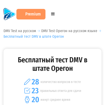
Premium
DMV Test на русском
→
DMV Test Орегон на русском языке
→
Бесплатный тест DMV в штате Орегон
Бесплатный тест DMV в
штате Орегон
28
количество вопросов в тесте
23
правильных ответа для сдачи
20
минут среднее время