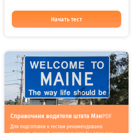
Начать тест
1.
Немигающий желтый сигнал
светофора — это предупреждение о
том, что свет скоро изменится на
красный. Если вы уже выехали на
перекресток, когда зеленый свет
меняется на желтый, вы должны:
Справочник водителя штата Мэн
PDF
Развернуться и проследовать к предыдущему перекрестку
Для подготовки к тестам рекомендовано