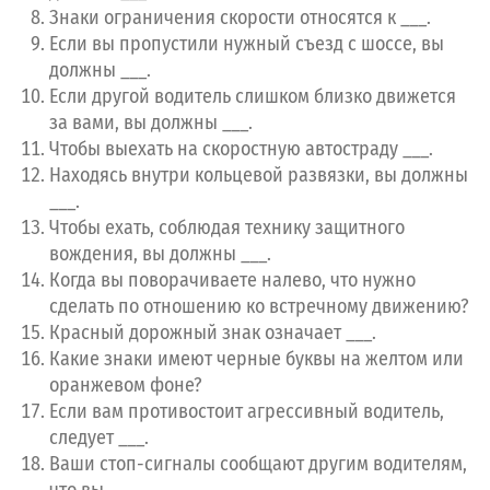
Знаки ограничения скорости относятся к ___.
Если вы пропустили нужный съезд с шоссе, вы
должны ___.
Нашли ошибку?
Если другой водитель слишком близко движется
за вами, вы должны ___.
Вернуться ко всем тестам
Чтобы выехать на скоростную автостраду ___.
Находясь внутри кольцевой развязки, вы должны
Начать заново
___.
Чтобы ехать, соблюдая технику защитного
Номер вопроса
вождения, вы должны ___.
Когда вы поворачиваете налево, что нужно
0
сделать по отношению ко встречному движению?
Неверно (9 максимум)
0
Верно
Красный дорожный знак означает ___.
1
2
3
4
5
6
Какие знаки имеют черные буквы на желтом или
оранжевом фоне?
Если вам противостоит агрессивный водитель,
следует ___.
Ваши стоп-сигналы сообщают другим водителям,