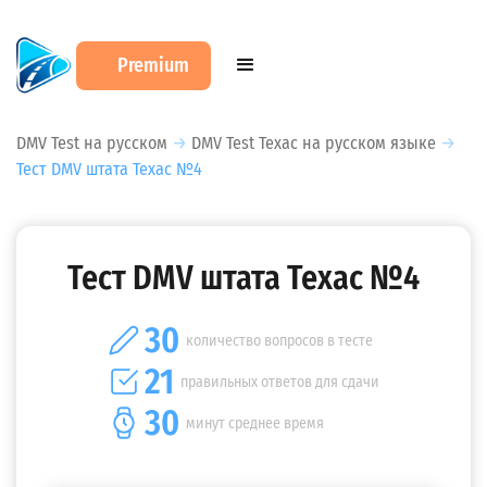
Premium
DMV Test на русском
→
DMV Test Техас на русском языке
→
Тест DMV штата Техас №4
Тест DMV штата Техас №4
30
количество вопросов в тесте
21
правильных ответов для сдачи
30
минут среднее время