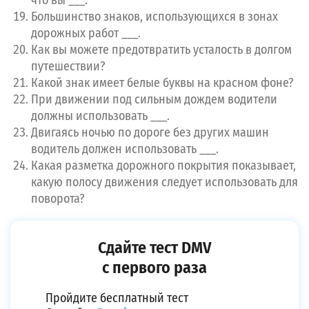
что вы ___.
Сдайте тест DMV с первого раза
Большинство знаков, использующихся в зонах
Пройдите бесплатный тест
дорожных работ ___.
Откройте
Premium
доступ
Как вы можете предотвратить усталость в долгом
Изучите справочники для Вашего штата
путешествии?
Какой знак имеет белые буквы на красном фоне?
При движении под сильным дождем водители
Перейти на Premium
должны использовать ___.
Двигаясь ночью по дороге без других машин
водитель должен использовать ___.
Какая разметка дорожного покрытия показывает,
какую полосу движения следует использовать для
поворота?
Сдайте тест DMV
с первого раза
Пройдите бесплатный тест