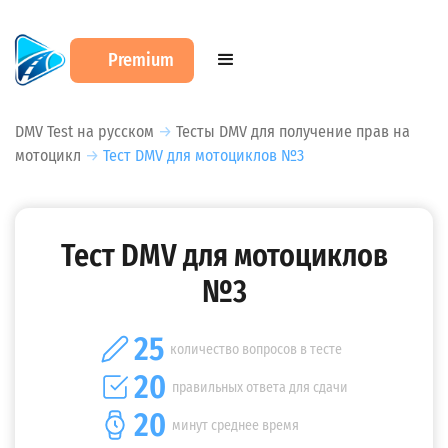
Premium
DMV Test на русском
→
Тесты DMV для получение прав на
мотоцикл
→
Тест DMV для мотоциклов №3
Тест DMV для мотоциклов
№3
25
количество вопросов в тесте
20
правильных ответа для сдачи
20
минут среднее время