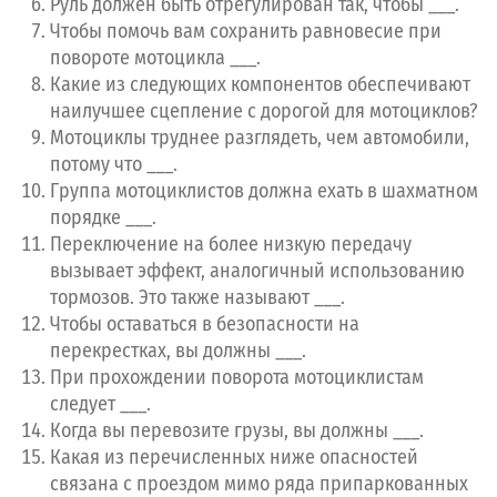
Руль должен быть отрегулирован так, чтобы ___.
Сдайте тест DMV с первого раза
Чтобы помочь вам сохранить равновесие при
повороте мотоцикла ___.
Пройдите бесплатный тест
Какие из следующих компонентов обеспечивают
Откройте
Premium
доступ
наилучшее сцепление с дорогой для мотоциклов?
Изучите справочники для Вашего штата
Мотоциклы труднее разглядеть, чем автомобили,
потому что ___.
Группа мотоциклистов должна ехать в шахматном
Перейти на Premium
порядке ___.
Переключение на более низкую передачу
вызывает эффект, аналогичный использованию
тормозов. Это также называют ___.
Чтобы оставаться в безопасности на
перекрестках, вы должны ___.
При прохождении поворота мотоциклистам
следует ___.
Когда вы перевозите грузы, вы должны ___.
Какая из перечисленных ниже опасностей
связана с проездом мимо ряда припаркованных