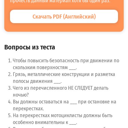
прочесть данный материал хотя бы один раз.
Скачать PDF (Английский)
Вопросы из теста
Чтобы повысить безопасность при движении по
Нашли ошибку?
скользким поверхностям ___.
Грязь, металлические конструкции и разметка
Вернуться ко всем тестам
полосы движения ___.
Начать заново
Чего из перечисленного НЕ СЛЕДУЕТ делать
ночью?
Вы должны оставаться на ___ при остановке на
Номер вопроса
перекрестках.
На перекрестках мотоциклисты должны быть
особенно внимательны к ___.